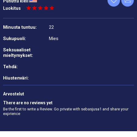
Puhuttu kieli
Luokitus
Minusta tuntuu:
22
Sukupuoli:
Mies
Seksuaaliset
mieltymykset:
Tehdä:
Hiustenväri:
Arvostelut
There are no reviews yet
Be the first to write a Review. Go private with sebasjusa1 and share your
exprience